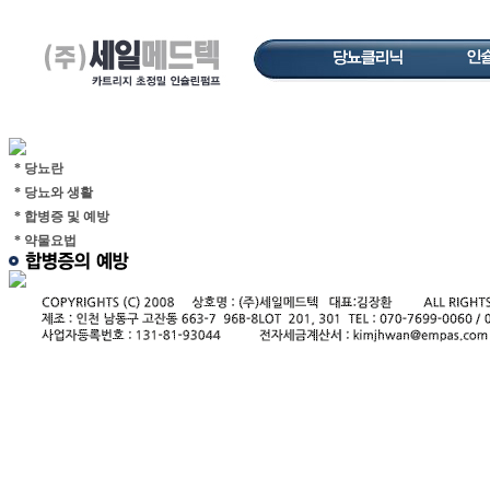
* 당뇨란
* 당뇨와 생활
* 합병증 및 예방
* 약물요법