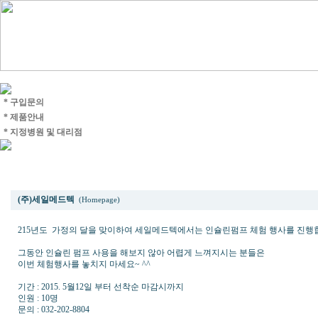
* 구입문의
* 제품안내
* 지정병원 및 대리점
2015 가정의 달 기념 인슐린펌프 체험 행사
(주)세일메드텍
(Homepage)
215년도 가정의 달을 맞이하여 세일메드텍에서는 인슐린펌프 체험 행사를 진행
그동안 인슐린 펌프 사용을 해보지 않아 어렵게 느껴지시는 분들은
이번 체험행사를 놓치지 마세요~ ^^
기간 : 2015. 5월12일 부터 선착순 마감시까지
인원 : 10명
문의 : 032-202-8804