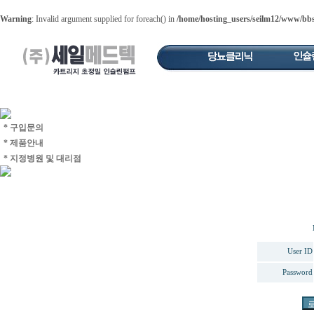
Warning
: Invalid argument supplied for foreach() in
/home/hosting_users/seilm12/www/bbs
* 구입문의
* 제품안내
* 지정병원 및 대리점
User ID
Password